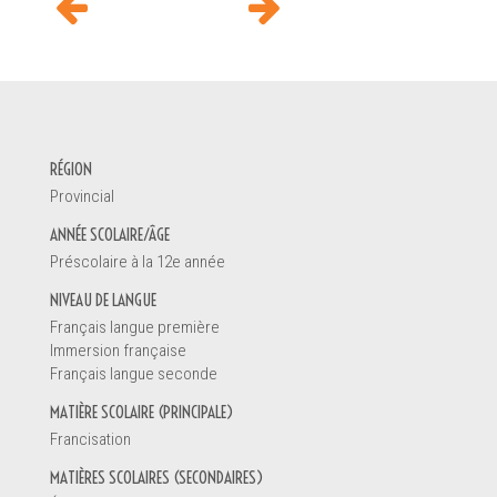
DEMANDE D'INFORMATION
RÉGION
Votre nom *
Provincial
ANNÉE SCOLAIRE/ÂGE
Préscolaire à la 12e année
Vous êtes
NIVEAU DE LANGUE
Un enseignant
Français langue première
Une direction d'école
Immersion française
Un éducateur de la petite enfance
Français langue seconde
Un parent
MATIÈRE SCOLAIRE (PRINCIPALE)
Un étudiant
Francisation
Autre
MATIÈRES SCOLAIRES (SECONDAIRES)