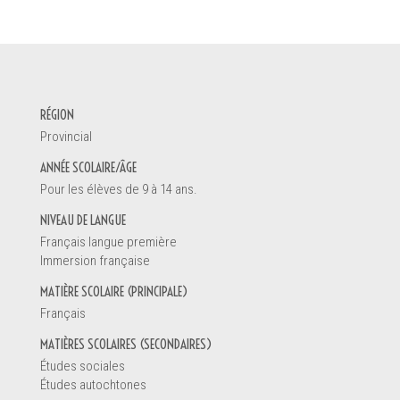
DEMANDE D'INFORMATION
RÉGION
Votre nom *
Provincial
ANNÉE SCOLAIRE/ÂGE
Pour les élèves de 9 à 14 ans.
Vous êtes
NIVEAU DE LANGUE
Un enseignant
Français langue première
Une direction d'école
Immersion française
Un éducateur de la petite enfance
MATIÈRE SCOLAIRE (PRINCIPALE)
Un parent
Français
Un étudiant
Autre
MATIÈRES SCOLAIRES (SECONDAIRES)
Études sociales
Études autochtones