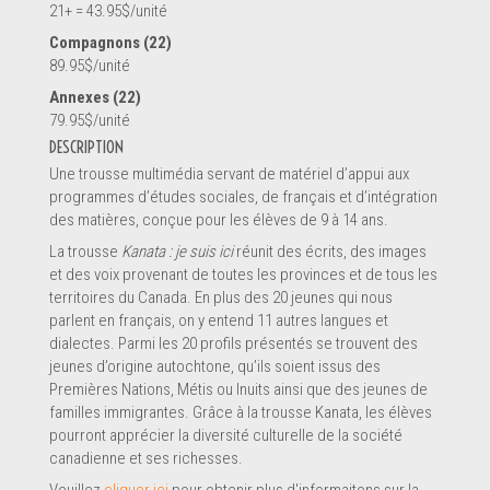
21+ = 43.95$/unité
Compagnons (22)
89.95$/unité
Annexes (22)
En soumettant ce formulaire, vous envoyez un message
*
79.95$/unité
directement au pourvoyeur de service de ce profil. Les informations
DESCRIPTION
soumises sont complètes et permettront au pourvoyeur de
Une trousse multimédia servant de matériel d’appui aux
comprendre votre demande.
programmes d’études sociales, de français et d’intégration
des matières, conçue pour les élèves de 9 à 14 ans.
La trousse
Kanata : je suis ici
réunit des écrits, des images
et des voix provenant de toutes les provinces et de tous les
territoires du Canada. En plus des 20 jeunes qui nous
parlent en français, on y entend 11 autres langues et
dialectes. Parmi les 20 profils présentés se trouvent des
SOUMETTRE LE FORMULAIRE
jeunes d’origine autochtone, qu’ils soient issus des
Premières Nations, Métis ou Inuits ainsi que des jeunes de
familles immigrantes. Grâce à la trousse Kanata, les élèves
pourront apprécier la diversité culturelle de la société
canadienne et ses richesses.
Veuillez
cliquer ici
pour obtenir plus d'informaitons sur la