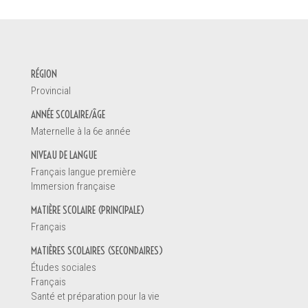
DEMANDE D'INFORMATION
RÉGION
Votre nom *
Provincial
ANNÉE SCOLAIRE/ÂGE
Maternelle à la 6e année
Vous êtes
NIVEAU DE LANGUE
Un enseignant
Français langue première
Une direction d'école
Immersion française
Un éducateur de la petite enfance
MATIÈRE SCOLAIRE (PRINCIPALE)
Un parent
Français
Un étudiant
Autre
MATIÈRES SCOLAIRES (SECONDAIRES)
Études sociales
Français
Santé et préparation pour la vie