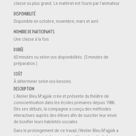
classe ou plus grand. Le matériel est fourni par l'animateur.
DISPONIBILITÉ
Disponible en octobre, novembre, mars et avril.
En soumettant ce formulaire, vous envoyez un message
*
directement au pourvoyeur de service de ce profil. Les informations
NOMBRE DE PARTICIPANTS
soumises sont complètes et permettront au pourvoyeur de
Une classe à la fois
comprendre votre demande.
DURÉE
60 minutes ou selon vos disponibilités. (5 minutes de
préparation.)
COÛT
À déterminer selon vos besoins.
DESCRIPTION
SOUMETTRE LE FORMULAIRE
L’Atelier Bleu M'ajjjiiik crée et présente du théâtre de
conscientisation dans les écoles primaires depuis 1986.
Dès ses débuts, la compagnie a conçu des méthodes
interactives auprès des élèves afin de susciter leur envie
de bonifier leurs habiletés sociales.
Dans le prolongement de ce travail, l’Atelier Bleu M'ajjjiiik a