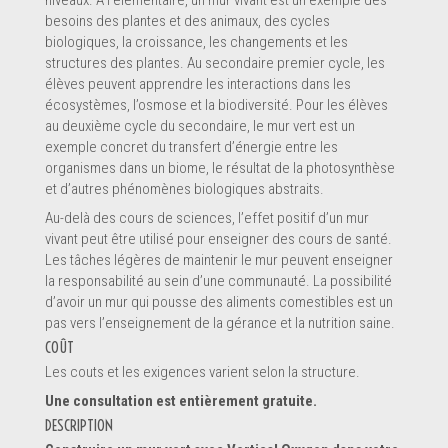
besoins des plantes et des animaux, des cycles
biologiques, la croissance, les changements et les
structures des plantes. Au secondaire premier cycle, les
élèves peuvent apprendre les interactions dans les
écosystèmes, l’osmose et la biodiversité. Pour les élèves
au deuxième cycle du secondaire, le mur vert est un
En soumettant ce formulaire, vous envoyez un message
*
exemple concret du transfert d’énergie entre les
directement au pourvoyeur de service de ce profil. Les informations
organismes dans un biome, le résultat de la photosynthèse
soumises sont complètes et permettront au pourvoyeur de
comprendre votre demande.
et d’autres phénomènes biologiques abstraits.
Au-delà des cours de sciences, l’effet positif d’un mur
vivant peut être utilisé pour enseigner des cours de santé.
Les tâches légères de maintenir le mur peuvent enseigner
la responsabilité au sein d’une communauté. La possibilité
d’avoir un mur qui pousse des aliments comestibles est un
pas vers l’enseignement de la gérance et la nutrition saine.
SOUMETTRE LE FORMULAIRE
COÛT
Les couts et les exigences varient selon la structure.
Une consultation est entièrement gratuite.
DESCRIPTION