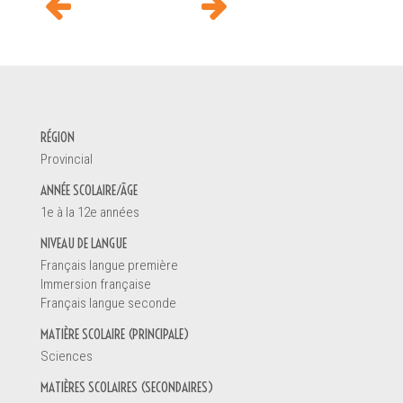
DEMANDE D'INFORMATION
RÉGION
Votre nom *
Provincial
ANNÉE SCOLAIRE/ÂGE
1e à la 12e années
Vous êtes
NIVEAU DE LANGUE
Un enseignant
Français langue première
Une direction d'école
Immersion française
Un éducateur de la petite enfance
Français langue seconde
Un parent
MATIÈRE SCOLAIRE (PRINCIPALE)
Un étudiant
Sciences
Autre
MATIÈRES SCOLAIRES (SECONDAIRES)