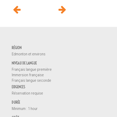
DEMANDE D'INFORMATION
RÉGION
Votre nom *
Edmonton et environs
NIVEAU DE LANGUE
Français langue première
Vous êtes
Immersion française
Français langue seconde
Un enseignant
EXIGENCES
Une direction d'école
Réservation requise
Un éducateur de la petite enfance
Un parent
DURÉE
Un étudiant
Minimum : 1 hour
Autre