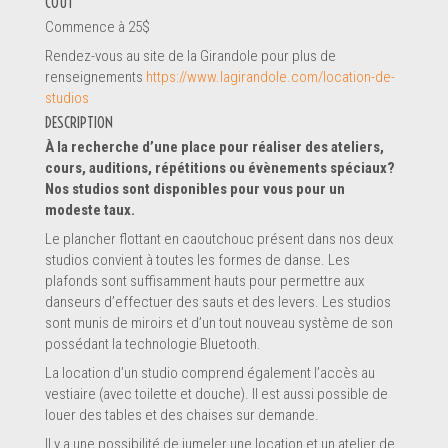
COÛT
Commence à 25$
Rendez-vous au site de la Girandole pour plus de
renseignements
https://www.lagirandole.com/location-de-
Renseignements
studios
DESCRIPTION
À la recherche d’une place pour réaliser des ateliers,
cours, auditions, répétitions ou évènements spéciaux?
Nos studios sont disponibles pour vous pour un
modeste taux.
Le plancher flottant en caoutchouc présent dans nos deux
studios convient à toutes les formes de danse. Les
plafonds sont suffisamment hauts pour permettre aux
danseurs d’effectuer des sauts et des levers. Les studios
sont munis de miroirs et d’un tout nouveau système de son
possédant la technologie Bluetooth.
La location d’un studio comprend également l’accès au
vestiaire (avec toilette et douche). Il est aussi possible de
Message *
louer des tables et des chaises sur demande.
Il y a une possibilité de jumeler une location et un atelier de