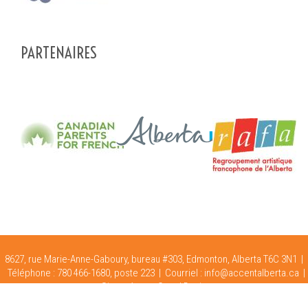
PARTENAIRES
8627, rue Marie-Anne-Gaboury, bureau #303, Edmonton, Alberta T6C 3N1 |
Téléphone : 780 466-1680, poste 223 |
Courriel :
info@accentalberta.ca
|
Site crée par
Oops! Design