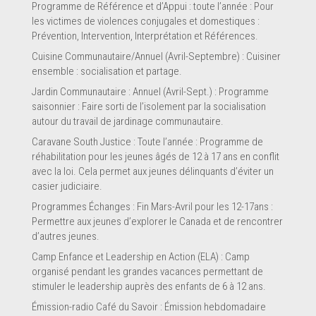
Programme de Référence et d’Appui : toute l’année : Pour
les victimes de violences conjugales et domestiques :
Prévention, Intervention, Interprétation et Références.
Cuisine Communautaire/Annuel (Avril-Septembre) : Cuisiner
ensemble : socialisation et partage.
Jardin Communautaire : Annuel (Avril-Sept.) : Programme
En soumettant ce formulaire, vous envoyez un message
*
saisonnier : Faire sorti de l’isolement par la socialisation
directement au pourvoyeur de service de ce profil. Les informations
autour du travail de jardinage communautaire.
soumises sont complètes et permettront au pourvoyeur de
comprendre votre demande.
Caravane South Justice : Toute l’année : Programme de
réhabilitation pour les jeunes âgés de 12 à 17 ans en conflit
avec la loi. Cela permet aux jeunes délinquants d’éviter un
casier judiciaire.
Programmes Échanges : Fin Mars-Avril pour les 12-17ans :
Permettre aux jeunes d’explorer le Canada et de rencontrer
d’autres jeunes.
SOUMETTRE LE FORMULAIRE
Camp Enfance et Leadership en Action (ELA) : Camp
organisé pendant les grandes vacances permettant de
stimuler le leadership auprès des enfants de 6 à 12 ans.
Émission-radio Café du Savoir : Émission hebdomadaire