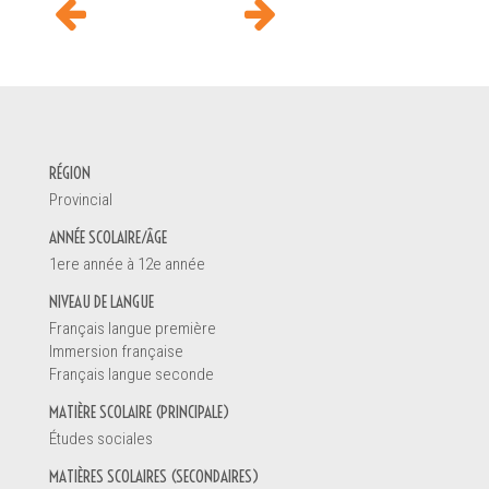
DEMANDE D'INFORMATION
RÉGION
Votre nom *
Provincial
ANNÉE SCOLAIRE/ÂGE
1ere année à 12e année
Vous êtes
NIVEAU DE LANGUE
Un enseignant
Français langue première
Une direction d'école
Immersion française
Un éducateur de la petite enfance
Français langue seconde
Un parent
MATIÈRE SCOLAIRE (PRINCIPALE)
Un étudiant
Études sociales
Autre
MATIÈRES SCOLAIRES (SECONDAIRES)