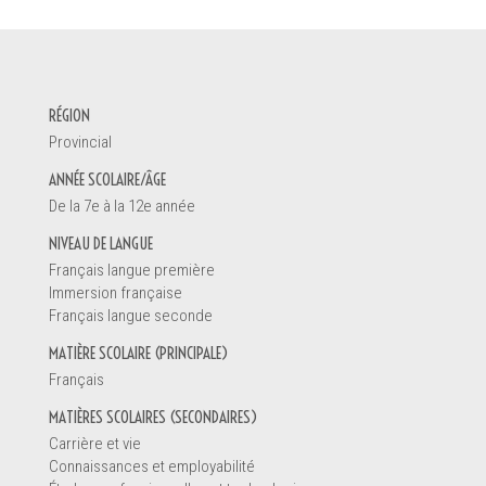
DEMANDE D'INFORMATION
RÉGION
Votre nom *
Provincial
ANNÉE SCOLAIRE/ÂGE
De la 7e à la 12e année
Vous êtes
NIVEAU DE LANGUE
Un enseignant
Français langue première
Une direction d'école
Immersion française
Un éducateur de la petite enfance
Français langue seconde
Un parent
MATIÈRE SCOLAIRE (PRINCIPALE)
Un étudiant
Français
Autre
MATIÈRES SCOLAIRES (SECONDAIRES)
Carrière et vie
Connaissances et employabilité