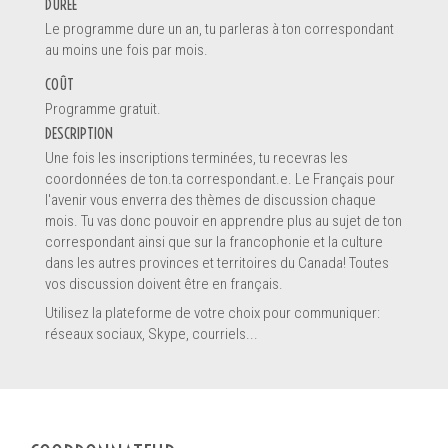
DURÉE
Le programme dure un an, tu parleras à ton correspondant
au moins une fois par mois.
En soumettant ce formulaire, vous envoyez un message
*
COÛT
directement au pourvoyeur de service de ce profil. Les informations
Programme gratuit.
soumises sont complètes et permettront au pourvoyeur de
DESCRIPTION
comprendre votre demande.
Une fois les inscriptions terminées, tu recevras les
coordonnées de ton.ta correspondant.e. Le Français pour
l'avenir vous enverra des thèmes de discussion chaque
mois. Tu vas donc pouvoir en apprendre plus au sujet de ton
correspondant ainsi que sur la francophonie et la culture
dans les autres provinces et territoires du Canada! Toutes
vos discussion doivent être en français.
SOUMETTRE LE FORMULAIRE
Utilisez la plateforme de votre choix pour communiquer:
réseaux sociaux, Skype, courriels...