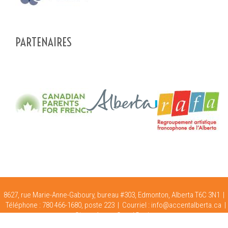
PARTENAIRES
8627, rue Marie-Anne-Gaboury, bureau #303, Edmonton, Alberta T6C 3N1 |
Téléphone : 780 466-1680, poste 223 |
Courriel :
info@accentalberta.ca
|
Site crée par
Oops! Design