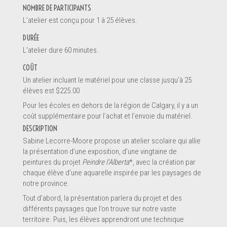
NOMBRE DE PARTICIPANTS
L'atelier est conçu pour 1 à 25 élèves.
DURÉE
L'atelier dure 60 minutes.
En soumettant ce formulaire, vous envoyez un message
*
COÛT
directement au pourvoyeur de service de ce profil. Les informations
Un atelier incluant le matériel pour une classe jusqu’à 25
soumises sont complètes et permettront au pourvoyeur de
élèves est $225.00
comprendre votre demande.
Pour les écoles en dehors de la région de Calgary, il y a un
coût supplémentaire pour l’achat et l’envoie du matériel.
DESCRIPTION
Sabine Lecorre-Moore propose un atelier scolaire qui allie
la présentation d’une exposition, d’une vingtaine de
peintures du projet
Peindre l’Alberta
*, avec la création par
SOUMETTRE LE FORMULAIRE
chaque élève d’une aquarelle inspirée par les paysages de
notre province.
Tout d’abord, la présentation parlera du projet et des
différents paysages que l’on trouve sur notre vaste
territoire. Puis, les élèves apprendront une technique