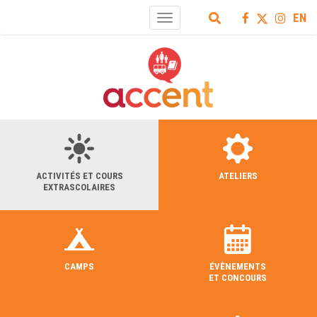
EN
Toggle
navigation
ACTIVITÉS ET COURS
ATELIERS
EXTRASCOLAIRES
CAMPS
ÉVÈNEMENTS
ET CONCOURS