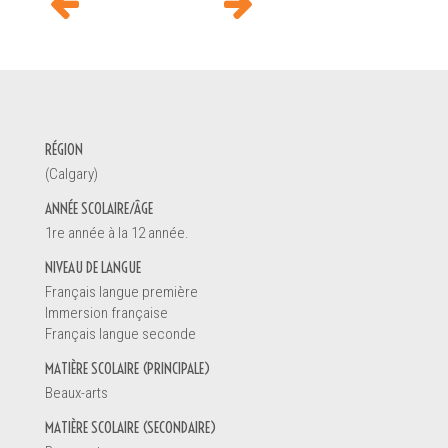
DEMANDE D'INFORMATION
RÉGION
Votre nom *
(Calgary)
ANNÉE SCOLAIRE/ÂGE
1re année à la 12 année.
Vous êtes
NIVEAU DE LANGUE
Un enseignant
Français langue première
Une direction d'école
Immersion française
Un éducateur de la petite enfance
Français langue seconde
Un parent
MATIÈRE SCOLAIRE (PRINCIPALE)
Un étudiant
Beaux-arts
Autre
MATIÈRE SCOLAIRE (SECONDAIRE)