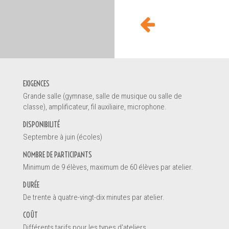
'INFORMATION
EXIGENCES
Grande salle (gymnase, salle de musique ou salle de
classe), amplificateur, fil auxiliaire, microphone.
DISPONIBILITÉ
Septembre à juin (écoles)
NOMBRE DE PARTICIPANTS
ant
Minimum de 9 élèves, maximum de 60 élèves par atelier.
n d'école
DURÉE
r de la petite enfance
De trente à quatre-vingt-dix minutes par atelier.
COÛT
Différents tarifs pour les types d'ateliers.