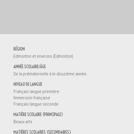
DEMANDE D
RÉGION
Edmonton et environs (Edmonton)
Votre nom *
ANNÉE SCOLAIRE/ÂGE
De la prématernelle à le douzième année.
NIVEAU DE LANGUE
Vous êtes
Français langue première
Un enseign
Immersion française
Français langue seconde
Une directio
Un éducateu
MATIÈRE SCOLAIRE (PRINCIPALE)
Un parent
Beaux-arts
Un étudiant
MATIÈRES SCOLAIRES (SECONDAIRES)