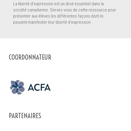
La liberté d'expression est un droit essentiel dans la
société canadienne. Servez-vous de cette ressource pour
présenter aux élèves les différentes façons dont ils
En soumettant ce formulaire, vous envoyez un message
*
peuvent manifester leur liberté d'expression.
directement au pourvoyeur de service de ce profil. Les informations
soumises sont complètes et permettront au pourvoyeur de
comprendre votre demande.
COORDONNATEUR
SOUMETTRE LE FORMULAIRE
PARTENAIRES