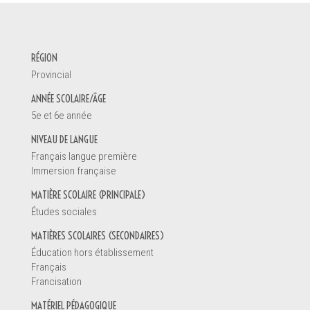
DEMANDE D'INFORMATION
RÉGION
Votre nom *
Provincial
ANNÉE SCOLAIRE/ÂGE
5e et 6e année
Vous êtes
NIVEAU DE LANGUE
Un enseignant
Français langue première
Une direction d'école
Immersion française
Un éducateur de la petite enfance
MATIÈRE SCOLAIRE (PRINCIPALE)
Un parent
Études sociales
Un étudiant
Autre
MATIÈRES SCOLAIRES (SECONDAIRES)
Éducation hors établissement
Français
Francisation
Renseignements
MATÉRIEL PÉDAGOGIQUE