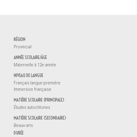
DEMANDE D'INFORMATION
RÉGION
Votre nom *
Provincial
ANNÉE SCOLAIRE/ÂGE
Maternelle à 12e année
Vous êtes
NIVEAU DE LANGUE
Un enseignant
Français langue première
Une direction d'école
Immersion française
Un éducateur de la petite enfance
MATIÈRE SCOLAIRE (PRINCIPALE)
Un parent
Études autochtones
Un étudiant
Autre
MATIÈRE SCOLAIRE (SECONDAIRE)
Beaux-arts
DURÉE