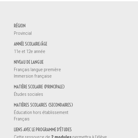
DEMANDE D'INFORMATION
RÉGION
Votre nom *
Provincial
ANNÉE SCOLAIRE/ÂGE
11e et 12e année
Vous êtes
NIVEAU DE LANGUE
Un enseignant
Français langue première
Une direction d'école
Immersion française
Un éducateur de la petite enfance
MATIÈRE SCOLAIRE (PRINCIPALE)
Un parent
Études sociales
Un étudiant
Autre
MATIÈRES SCOLAIRES (SECONDAIRES)
Éducation hors établissement
Français
LIENS AVEC LE PROGRAMME D'ÉTUDES
Renseignements
Cette ressource de
2 modules
permettra à l’élève